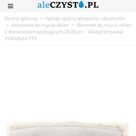
Strona główna
>
Sprzęt ręczny akcesoria i dozowniki
>
Akcesoria do mycia okien
>
Baranek do mycia okien
z docierakiem szorującym 25-55cm - Wkład zmywak
mikrofaza TTS