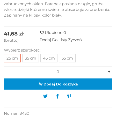
zabrudzonych okien. Baranek posiada długie, grube
włosie, dzięki któremu świetnie absorbuje zabrudzenia.
Zapinany na klipsy, kolor biały.
Ulubione
0
41,68 zł
Dodaj Do Listy Życzeń
(brutto)
Wybierz szerokość:
25 cm
35 cm
45 cm
55 cm
-
+
Dodaj Do Koszyka
Numer:
8430