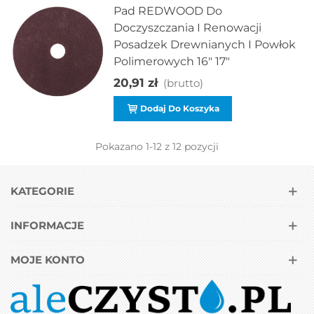
Pad REDWOOD Do
Doczyszczania I Renowacji
Posadzek Drewnianych I Powłok
Polimerowych 16" 17"
20,91 zł
(brutto)
Dodaj Do Koszyka
Pokazano
1
-12 z 12 pozycji
KATEGORIE
INFORMACJE
MOJE KONTO