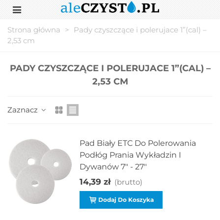
Strona główna
>
Pady czyszczące i polerujace 1”(cal) –
2,53 cm
PADY CZYSZCZĄCE I POLERUJACE 1”(CAL) –
2,53 CM
Zaznacz
Pad Biały ETC Do Polerowania
Podłóg Prania Wykładzin I
Dywanów 7" - 27"
14,39 zł
(brutto)
Dodaj Do Koszyka