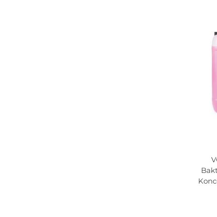
V
Doda
Bakt
Konc