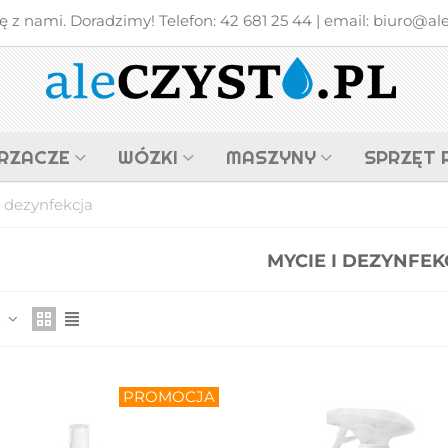
z nami. Doradzimy! Telefon: 42 681 25 44 | email: biuro@alec
RZACZE
WÓZKI
MASZYNY
SPRZĘT 
i dezynfekcja
MYCIE I DEZYNFEK
M4 Multimatic
NUMATIC MMB1616 /
z
ompaktowy Wózek Do
MMB1616K 2x16L
ycia Podłóg...
Kompaktowy...
 100,00 zł
(brutto)
710,00 zł
(brutto)
PROMOCJA
M4 SRK21 ECO-Matic
Wózek Dwuwiaderkowy
rofesjonalny Wózek...
2x17L Ze Stelażem Na