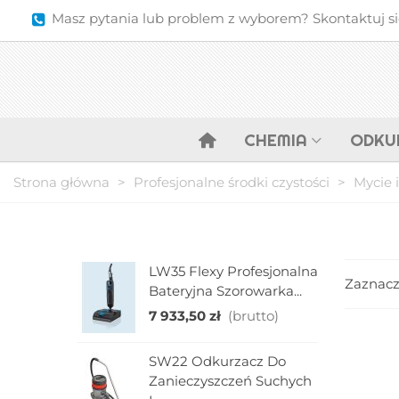
Masz pytania lub problem z wyborem? Skontaktuj się 
CHEMIA
ODKU
Strona główna
>
Profesjonalne środki czystości
>
Mycie 
LW35 Flexy Profesjonalna
M
Zaznac
Bateryjna Szorowarka...
K
M
7 933,50 zł
(brutto)
1
SW22 Odkurzacz Do
E
Zanieczyszczeń Suchych
P