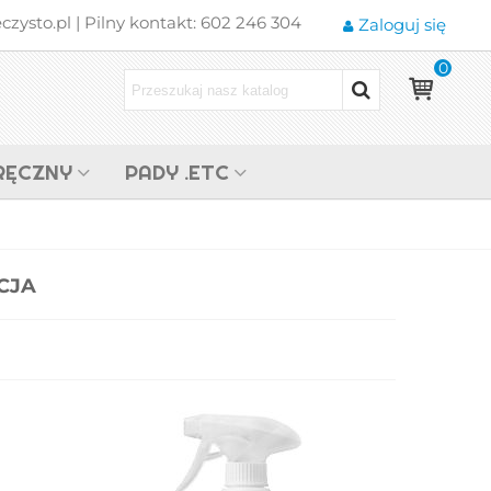
zysto.pl | Pilny kontakt: 602 246 304
Zaloguj się
0
RĘCZNY
PADY .ETC
CJA
PRESTAN STAINLESS
STEEL 0.5L Środek Do
Mycia I...
53,00 zł
(brutto)
BLUE KLEEN
Uniwersalny Koncentrat