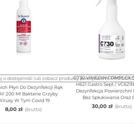
Worek...
 380,00 zł
(brutto)
530,00 zł
(brutto)
M3 SRK16 SRK21 ECO-
atic Profesjonalny
VOIGT VC440 SMELPOL
ózek...
Neutralny
Antybakteryjny...
 650,00 zł
(brutto)
46,40 zł
(brutto)
ózek Wiadro 20L Z
rzegrodą Wyciskarka
Zbierak Do Okien TTS
łaska...
Różne Szerokości 25-
55cm -...
50,00 zł
(brutto)
C730 VIMEDIN COMPLEX S
Szybki Podgląd
Dodaj Do Koszyka
aj o dostępność lub zobacz produkty powiązaneW PRODU
58,00 zł
(brutto)
H621 Gastro Sept / VC621N
ich Płyn Do Dezynfekcji Rąk
Dezynfekcja Powierzchni B
Y 200 Ml Bakterie Grzyby
Bez Spłukiwania Oraz 
Wirusy W Tym Covid 19
30,00 zł
(brutto)
8,00 zł
(brutto)