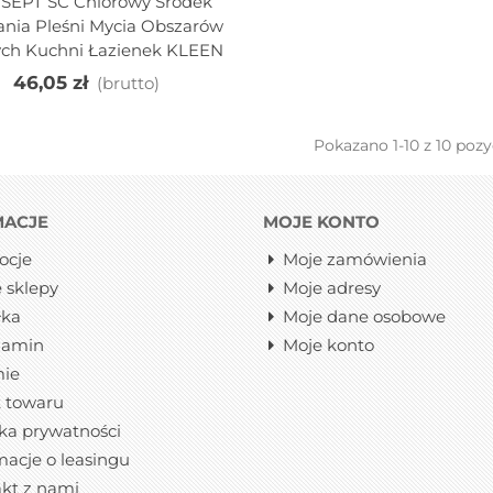
EPT SC Chlorowy Środek
j Do Koszyka
nia Pleśni Mycia Obszarów
ch Kuchni Łazienek KLEEN
46,05 zł
(brutto)
Pokazano
1
-10 z 10 pozy
MACJE
MOJE KONTO
ocje
Moje zamówienia
 sklepy
Moje adresy
łka
Moje dane osobowe
lamin
Moje konto
mie
 towaru
yka prywatności
macje o leasingu
kt z nami