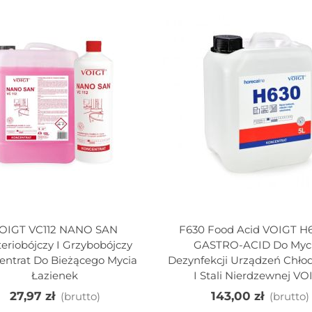
OIGT VC112 NANO SAN
F630 Food Acid VOIGT H
j Do Koszyka
Dodaj Do Koszyka
eriobójczy I Grzybobójczy
GASTRO-ACID Do Myci
entrat Do Bieżącego Mycia
Dezynfekcji Urządzeń Chło
Łazienek
I Stali Nierdzewnej VO
27,97 zł
143,00 zł
(brutto)
(brutto)