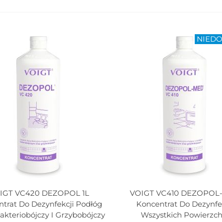
NIED
IGT VC420 DEZOPOL 1L
VOIGT VC410 DEZOPOL
j Do Koszyka
Dodaj Do Koszyka
trat Do Dezynfekcji Podłóg
Koncentrat Do Dezynfe
akteriobójczy I Grzybobójczy
Wszystkich Powierzch