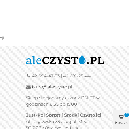
cji
42 684-47-33 | 42 681-25-44
biuro@aleczysto.pl
Sklep stacjonarny czynny PN-PT w
godzinach 8:30 do 15:00
Just-Pol Sprzęt i Środki Czystości
0
ul. Rzgowska 33 /Róg ul. Miłej
Koszyk
93-008 Łódź, woj. łódzkie