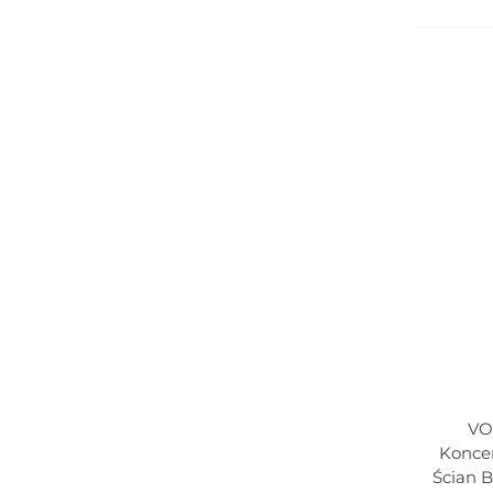
VO
Doda
Koncen
Ścian B