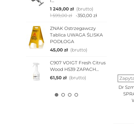
I...
1
1 249,00 zł
(brutto)
1 599,00 zł
-350,00 zł
E
M
ZNAK Ostrzegawczy
W
Tablica UWAGA ŚLISKA
1
PODŁOGA
45,00 zł
(brutto)
W
P
C907 VOIGT Fresh Citrus
P
Wood H539 ZAPACH...
1
61,50 zł
(brutto)
Zapyt
Dr Szm
SPRA