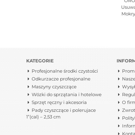
OROS
Doda
Usuwa
Mokry
KATEGORIE
INFOR
Profesjonalne środki czystości
Prom
Odkurzacze profesjonalne
Nasze
Maszyny czyszczące
Wysy
Wózki do sprzątania i hotelowe
Regu
Sprzęt ręczny i akcesoria
O fir
Pady czyszczące i polerujace
Zwrot
1”(cal) – 2,53 cm
Polit
Infor
Konta