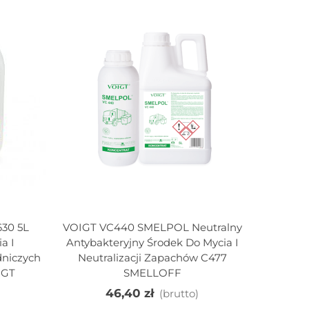
630 5L
VOIGT VC440 SMELPOL Neutralny
Dodaj Do Koszyka
a I
Antybakteryjny Środek Do Mycia I
dniczych
Neutralizacji Zapachów C477
IGT
SMELLOFF
46,40 zł
(brutto)