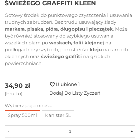
ŚWIEŻEGO GRAFFITI KLEEN
Gotowy środek do punktowego czyszczenia i usuwania
trudnych zabrudzeń. Bez trudu usuwający ślady
markera, pisaka, pióra, długopisu i pieczątek
.
Może
być również stosowany do szybkiego usuwania
wszelkich plam po
woskach,
folii klejonej
na
podłogach czy szybach, pozostałości
kleju
na ramach
okiennych oraz
świeżego graffiti
na gładkich
powierzchniach.
Ulubione
1
34,90 zł
Dodaj Do Listy Życzeń
(brutto)
Wybierz pojemność:
Spray 500ml
Kanister 5L
-
+