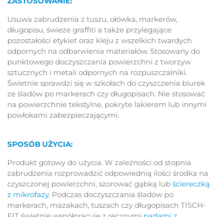
ZASTOSOWANIE:
Usuwa zabrudzenia z tuszu, ołówka, markerów,
długopisu, świeże graffiti a także przylegające
pozostałości etykiet oraz kleju z wszelkich twardych
odpornych na odbarwienia materiałów. Stosowany do
punktowego doczyszczania powierzchni z tworzyw
sztucznych i metali odpornych na rozpuszczalniki.
Świetnie sprawdzi się w szkołach do czyszczenia biurek
ze śladów po markerach czy długopisach. Nie stosować
na powierzchnie tekstylne, pokryte lakierem lub innymi
powłokami zabezpieczającymi.
SPOSÓB UŻYCIA:
Produkt gotowy do użycia. W zależności od stopnia
zabrudzenia rozprowadzić odpowiednią ilości środka na
czyszczonej powierzchni, szorować gąbką lub
ściereczką
z mikrofazy
.
Podczas doczyszczania śladów po
markerach, mazakach, tuszach czy długopisach TISCH-
FIT świetnie współpracuje z ręcznymi
padami z