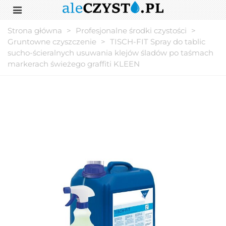
Strona główna
>
Profesjonalne środki czystości
>
Gruntowne czyszczenie
>
TISCH-FIT Spray do tablic
sucho-ścieralnych usuwania klejów śladów po taśmach
markerach świeżego graffiti KLEEN