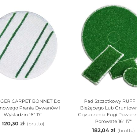
IGER CARPET BONNET Do
Pad Szczotkowy RUFF
odaj Do Koszyka
Dodaj Do Koszyka
nowego Prania Dywanów I
Bieżącego Lub Gruntow
Wykładzin 16" 17"
Czyszczenia Fugi Powierz
Porowate 16" 17"
120,30 zł
(brutto)
182,04 zł
(brutto)