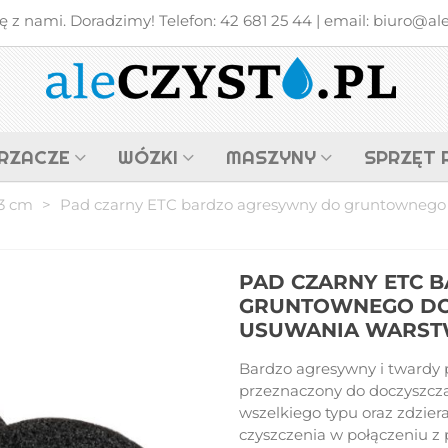
z nami. Doradzimy! Telefon: 42 681 25 44 | email: biuro@alec
RZACZE
WÓZKI
MASZYNY
SPRZĘT 
53 cm
>
Pad czarny ETC bardzo agresywny do gruntownego
PAD CZARNY ETC 
GRUNTOWNEGO DO
USUWANIA WARSTW 
Bardzo agresywny i twardy
przeznaczony do doczyszcza
wszelkiego typu oraz zdzie
czyszczenia w połączeniu z