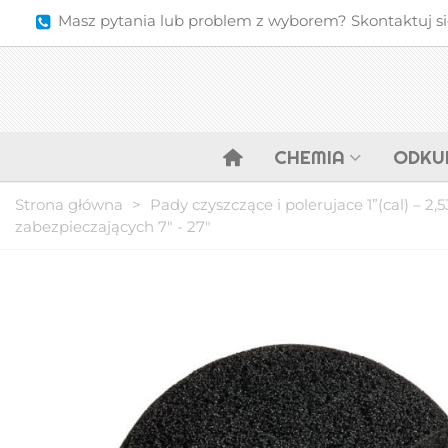
Masz pytania lub problem z wyborem? Skontaktuj się 
CHEMIA
ODKU
Strona główna
>
Pady czyszczące i polerujace 1”(cal) – 2,
zabezpieczających 7" - 27"