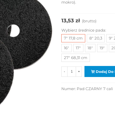
mokro).
13,53 zł
(brutto)
Wybierz średnice pada:
7" 17,8 cm
8" 20,3
9" 
16"
17"
18"
19"
2
27" 68,31 cm
Dodaj Do 
-
+
Numer:
Pad CZARNY 7 cali