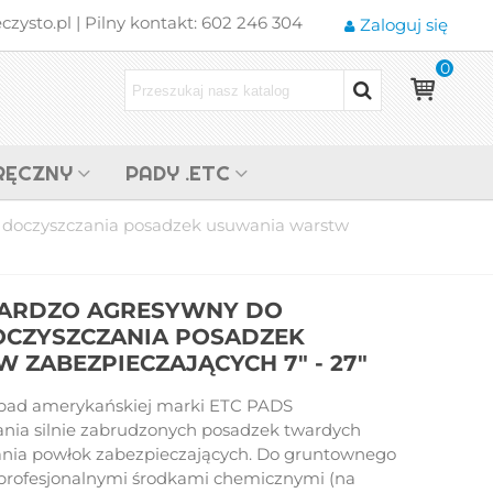
zysto.pl | Pilny kontakt: 602 246 304
Zaloguj się
0
RĘCZNY
PADY .ETC
 doczyszczania posadzek usuwania warstw
BARDZO AGRESYWNY DO
CZYSZCZANIA POSADZEK
ZABEZPIECZAJĄCYCH 7" - 27"
 pad amerykańskiej marki ETC PADS
nia silnie zabrudzonych posadzek twardych
rania powłok zabezpieczających. Do gruntownego
 profesjonalnymi środkami chemicznymi (na