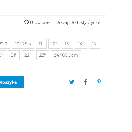
Ulubione
1
Dodaj Do Listy Życzeń
22,9
10" 25,4
11"
12"
13"
14"
15"
0"
21"
22"
23"
24" 60,9cm
Koszyka