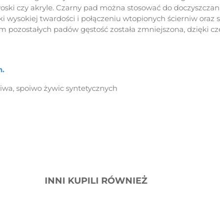
woski czy akryle. Czarny pad można stosować do doczyszcza
 wysokiej twardości i połączeniu wtopionych ścierniw oraz
m pozostałych padów gęstość została zmniejszona, dzięki c
n.
iwa, spoiwo żywic syntetycznych
INNI KUPILI RÓWNIEŻ