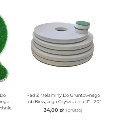
 Do
Pad Z Melaminy Do Gruntownego
Pad Brą
Dodaj Do Koszyka
Do
nego
Lub Bieżącego Czyszczenia 11" - 20"
Doc
chnie
Nawar
34,00 zł
(brutto)