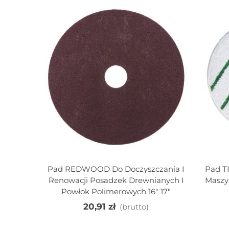
Pad REDWOOD Do Doczyszczania I
Pad T
Dodaj Do Koszyka
D
Renowacji Posadzek Drewnianych I
Maszy
Powłok Polimerowych 16" 17"
20,91 zł
(brutto)