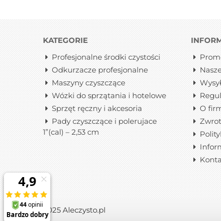
KATEGORIE
INFOR
Profesjonalne środki czystości
Prom
Odkurzacze profesjonalne
Nasze
Maszyny czyszczące
Wysy
Wózki do sprzątania i hotelowe
Regu
Sprzęt ręczny i akcesoria
O fir
Pady czyszczące i polerujace
Zwrot
1”(cal) – 2,53 cm
Polit
Infor
Konta
2025 Aleczysto.pl