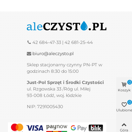
42 684-47-33 | 42 681-25-44
biuro@aleczysto.pl
Sklep stacjonarny czynny PN-PT w
godzinach 8:30 do 15:00
Just-Pol Sprzęt i Środki Czystości
0
ul. Rzgowska 33 /Róg ul. Miłej
Koszyk
93-008 Łódź, woj. łódzkie
0
NIP: 7291005430
Ulubion
Góra