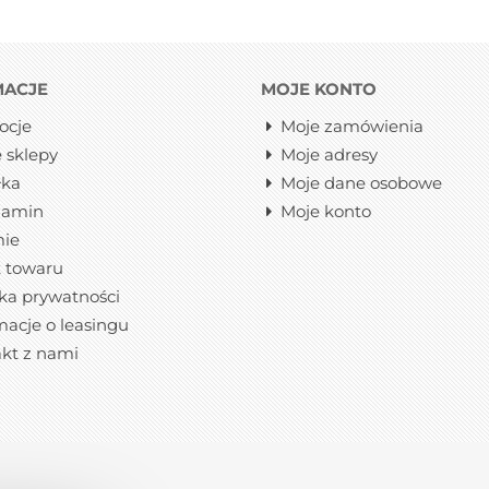
MACJE
MOJE KONTO
ocje
Moje zamówienia
 sklepy
Moje adresy
łka
Moje dane osobowe
lamin
Moje konto
mie
 towaru
yka prywatności
macje o leasingu
kt z nami