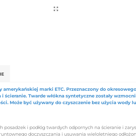
IE
y amerykańskiej marki ETC. Przeznaczony do okresowego 
i ścieranie. Twarde włókna syntetyczne zostały wzmocni
ości. Może być używany do czyszczenie bez użycia wody l
 posadzek i podłóg twardych odpornych na ścieranie i zarys
untownego doczyszczania i usuwania wieloletniego odłożon