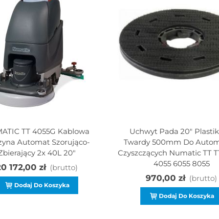
ATIC TT 4055G Kablowa
Uchwyt Pada 20" Plasti
yna Automat Szorująco-
Twardy 500mm Do Auto
Zbierający 2x 40L 20"
Czyszczących Numatic TT 
4055 6055 8055
0 172,00 zł
(brutto)
970,00 zł
(brutto)
Dodaj Do Koszyka
Dodaj Do Koszyka