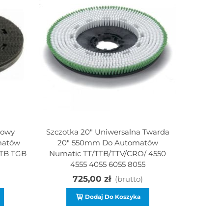
kowy
Szczotka 20" Uniwersalna Twarda
MM6 Mul
matów
20" 550mm Do Automatów
Uch
TTB TGB
Numatic TT/TTB/TTV/CRO/ 4550
4555 4055 6055 8055
725,00 zł
(brutto)
Dodaj Do Koszyka