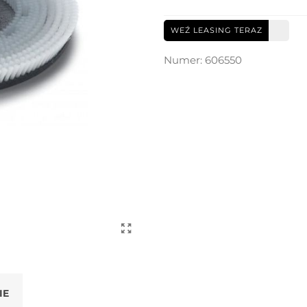
WEŹ LEASING TERAZ
Numer:
606550
IE