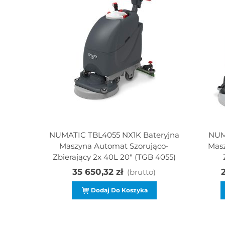
NUMATIC TBL4055 NX1K Bateryjna
NUM
Maszyna Automat Szorująco-
Masz
Zbierający 2x 40L 20" (TGB 4055)
35 650,32 zł
2
(brutto)
Dodaj Do Koszyka