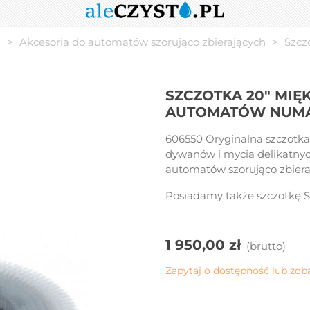
i
>
Akcesoria do automatów szorująco zbierających
>
Szcz
SZCZOTKA 20" MIĘ
AUTOMATÓW NUMATI
606550 Oryginalna szczotk
dywanów i mycia delikatnyc
automatów szorująco zbiera
Posiadamy także szczotkę
1 950,00 zł
(brutto)
Zapytaj o dostępność lub zob