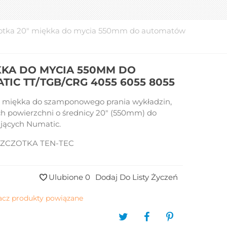
otka 20" miękka do mycia 550mm do automatów
KKA DO MYCIA 550MM DO
C TT/TGB/CRG 4055 6055 8055
a miękka do szamponowego prania wykładzin,
h powierzchni o średnicy 20" (550mm) do
jących Numatic.
 SZCZOTKA TEN-TEC
Ulubione
0
Dodaj Do Listy Życzeń
acz produkty powiązane