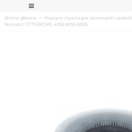
Strona główna
>
Maszyny czyszczące, szorowarki i polerk
Numatic TT/TGB/CRG 4055 6055 8055