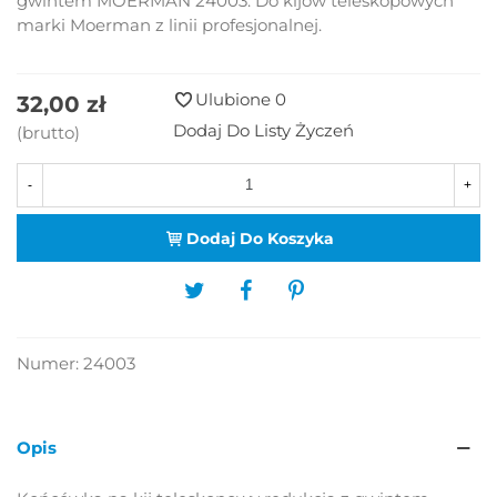
gwintem MOERMAN 24003. Do kijów teleskopowych
marki Moerman z linii profesjonalnej.
Ulubione
0
32,00 zł
Dodaj Do Listy Życzeń
(brutto)
-
+
Dodaj Do Koszyka
Numer:
24003
Opis