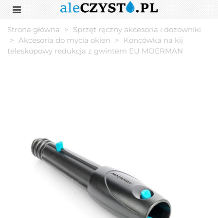
Strona główna
>
Sprzęt ręczny akcesoria i dozowniki
>
Akcesoria do mycia okien
>
Koncówka na kij
teleskopowy redukcja z gwintem EU MOERMAN