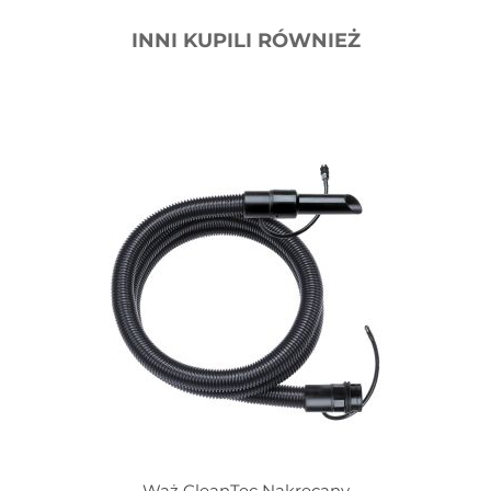
INNI KUPILI RÓWNIEŻ
Wąż CleanTec Nakręcany