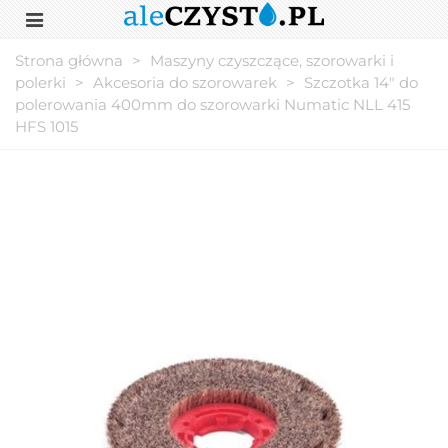
Strona główna
>
Maszyny czyszczące, szorowarki i
polerki
>
Akcesoria do szorowarek
>
Szczotka 14" do
polerowania 400mm do szorowarki Numatic NLL 415
HFS 1015