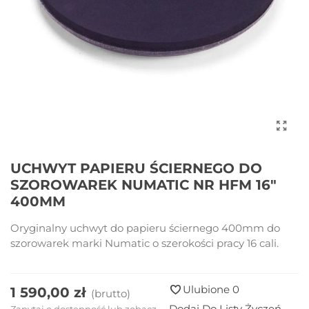
UCHWYT PAPIERU ŚCIERNEGO DO
SZOROWAREK NUMATIC NR HFM 16"
400MM
Oryginalny uchwyt do papieru ściernego 400mm do
szorowarek marki Numatic o szerokości pracy 16 cali.
Ulubione
0
1 590,00 zł
(brutto)
Dodaj Do Listy Życzeń
Zapytaj o dostępność lub zobacz