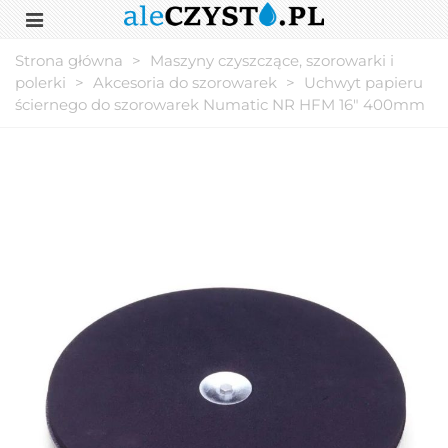
Strona główna
>
Maszyny czyszczące, szorowarki i
polerki
>
Akcesoria do szorowarek
>
Uchwyt papieru
ściernego do szorowarek Numatic NR HFM 16" 400mm