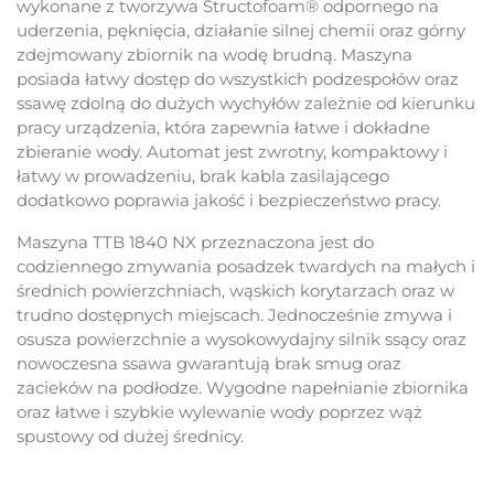
wykonane z tworzywa Structofoam
®
odpornego na
uderzenia, pęknięcia, działanie silnej chemii oraz górny
zdejmowany zbiornik na wodę brudną. Maszyna
posiada łatwy dostęp do wszystkich podzespołów oraz
ssawę zdolną do dużych wychyłów zależnie od kierunku
pracy urządzenia, która zapewnia łatwe i dokładne
zbieranie wody. Automat jest zwrotny, kompaktowy i
łatwy w prowadzeniu, brak kabla zasilającego
dodatkowo poprawia jakość i bezpieczeństwo pracy.
Maszyna TTB 1840 NX przeznaczona jest do
codziennego zmywania posadzek twardych na małych i
średnich powierzchniach, wąskich korytarzach oraz w
trudno dostępnych miejscach. Jednocześnie zmywa i
osusza powierzchnie a wysokowydajny silnik ssący oraz
nowoczesna ssawa gwarantują brak smug oraz
zacieków na podłodze. Wygodne napełnianie zbiornika
oraz łatwe i szybkie wylewanie wody poprzez wąż
spustowy od dużej średnicy.