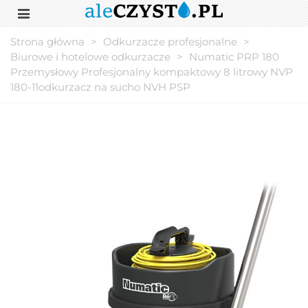
Strona główna
>
Odkurzacze profesjonalne
>
Biurowe i hotelowe odkurzacze
>
Numatic PRP 180
Przemysłowy Profesjonalny kompaktowy 8 litrowy NVP
180-11odkurzacz na sucho NVH PSP