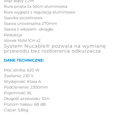
Wąż ssący 2.2m
Rura prosta 2x 50cm aluminiowa
Rura wygięta z regulacją aluminiowa
Ssawka szczelinowa
Ssawa uniwersalna 270mm
Ssawa z włosiem- okrągła
Redukcja
Worek NVM 1CH x2
System Nucable® pozwala na wymianę
przewodu bez rozbierania odkurzacza
DANE TECHNICZNE:
Moc silnika: 620 W
Zasilanie: 230 V
Wydajność: Klasa A
Podciśnienie: 2300mm
Pojemność: 8L
Długość przewodu: 10m
Poziom hałasu: 68 dB
Ciężar: 5,8kg