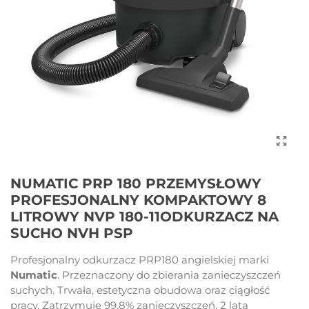
NUMATIC PRP 180 PRZEMYSŁOWY
PROFESJONALNY KOMPAKTOWY 8
LITROWY NVP 180-11ODKURZACZ NA
SUCHO NVH PSP
Profesjonalny odkurzacz PRP180
angielskiej marki
Numatic
. Przeznaczony do zbierania zanieczyszczeń
suchych. Trwała, estetyczna obudowa oraz ciągłość
pracy. Zatrzymuje 99,8% zanieczyszczeń. 2 lata