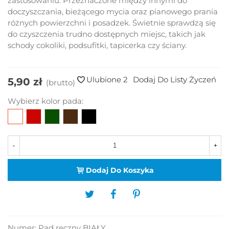
zastosowaniu. Przeznaczone między innymi do
doczyszczania, bieżącego mycia oraz pianowego prania
różnych powierzchni i posadzek. Świetnie sprawdzą się
do czyszczenia trudno dostępnych miejsc, takich jak
schody cokoliki, podsufitki, tapicerka czy ściany.
Ulubione
2
Dodaj Do Listy Życzeń
5,90 zł
(brutto)
Wybierz kolor pada:
Biały
Czerwony
Zielony
Brązowy
Czarny
-
+
Dodaj Do Koszyka
Numer:
Pad ręczny BIAŁY