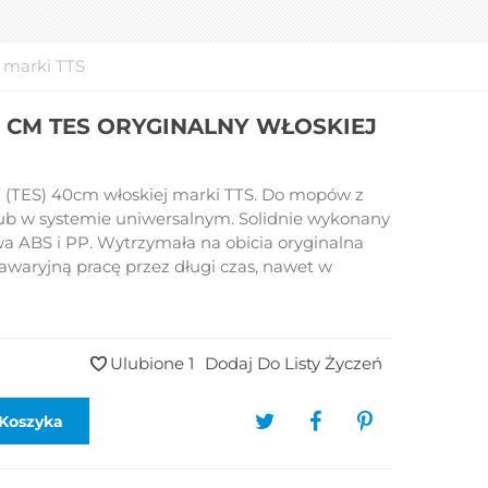
j marki TTS
0 CM TES ORYGINALNY WŁOSKIEJ
(TES) 40cm włoskiej marki TTS. Do mopów z
ub w systemie uniwersalnym. Solidnie wykonany
wa ABS i PP. Wytrzymała na obicia oryginalna
awaryjną pracę przez długi czas, nawet w
Ulubione
1
Dodaj Do Listy Życzeń
Koszyka