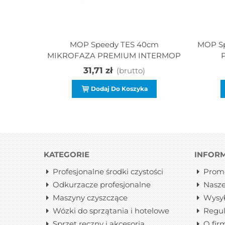
MOP Speedy TES 40cm
MOP S
MIKROFAZA PREMIUM INTERMOP
31,71 zł
(brutto)
Dodaj Do Koszyka
KATEGORIE
INFOR
Profesjonalne środki czystości
Prom
Odkurzacze profesjonalne
Nasze
Maszyny czyszczące
Wysy
Wózki do sprzątania i hotelowe
Regu
Sprzęt ręczny i akcesoria
O fir