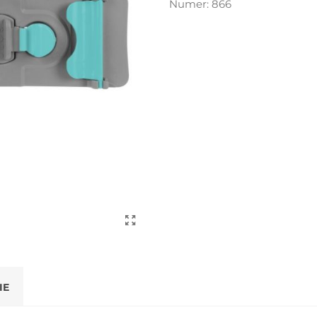
Numer:
866
IE