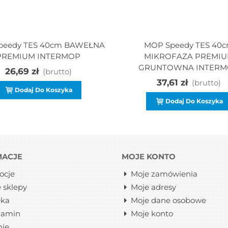
peedy TES 40cm BAWEŁNA
MOP Speedy TES 40
PREMIUM INTERMOP
MIKROFAZA PREMI
GRUNTOWNA INTERM
26,69 zł
(brutto)
37,61 zł
(brutto)
Dodaj Do Koszyka
Dodaj Do Koszyka
MACJE
MOJE KONTO
ocje
Moje zamówienia
 sklepy
Moje adresy
łka
Moje dane osobowe
lamin
Moje konto
mie