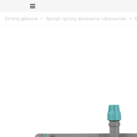
Strona główna
>
Sprzęt ręczny akcesoria i dozowniki
>
S