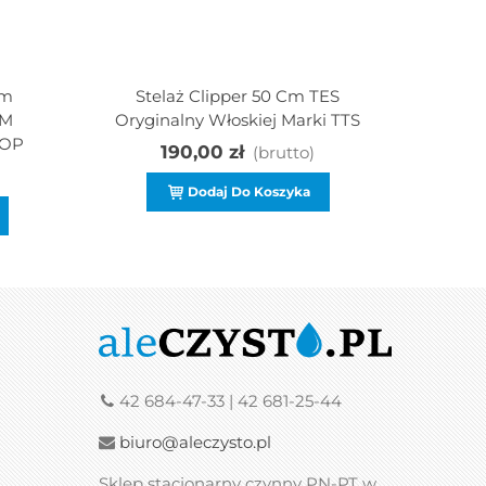
cm
Stelaż Clipper 50 Cm TES
Stelaż P
UM
Oryginalny Włoskiej Marki TTS
SPEEDY
OP
Zapinan
190,00 zł
(brutto)
Dodaj Do Koszyka
42 684-47-33 | 42 681-25-44
biuro@aleczysto.pl
Sklep stacjonarny czynny PN-PT w