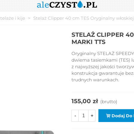
telaże i kije
>
Stelaż Clipper 40 cm TES Oryginalny włoskie
STELAŻ CLIPPER 4
MARKI TTS
Oryginalny STELAŻ SPEEDY 
dwiema tasiemkami (TES) l
z najwyższej jakości tworzy
konstrukcja gwarantuje bez
trudnych warunkach.
155,00 zł
(brutto)
-
+
Dodaj Do 