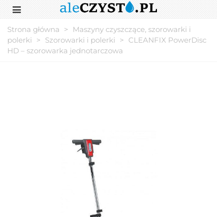
Strona główna
>
Maszyny czyszczące, szorowarki i
polerki
>
Szorowarki i polerki
>
CLEANFIX PowerDisc
HD – szorowarka jednotarczowa