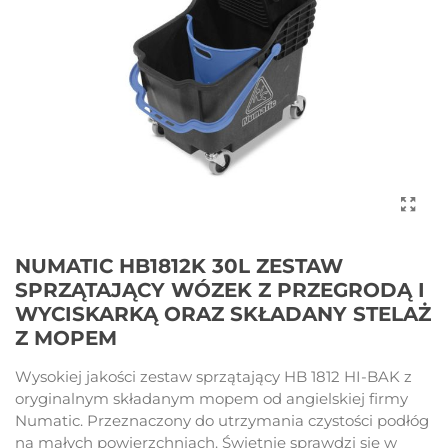
NUMATIC HB1812K 30L ZESTAW
SPRZĄTAJĄCY WÓZEK Z PRZEGRODĄ I
WYCISKARKĄ ORAZ SKŁADANY STELAŻ
Z MOPEM
Wysokiej jakości zestaw sprzątający HB 1812 HI-BAK z
oryginalnym składanym mopem od angielskiej firmy
Numatic. Przeznaczony do utrzymania czystości podłóg
na małych powierzchniach. Świetnie sprawdzi się w