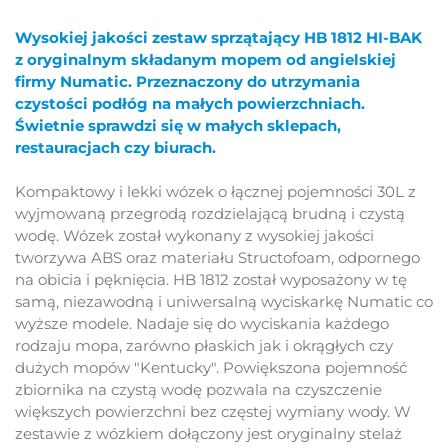
Wysokiej jakości zestaw sprzątający HB 1812 HI-BAK
z oryginalnym składanym mopem od angielskiej
firmy Numatic. Przeznaczony do utrzymania
czystości podłóg na małych powierzchniach.
Świetnie sprawdzi się w małych sklepach,
restauracjach czy biurach.
Kompaktowy i lekki wózek o łącznej pojemności 30L z
wyjmowaną przegrodą rozdzielającą brudną i czystą
wodę. Wózek został wykonany z wysokiej jakości
tworzywa ABS oraz materiału Structofoam, odpornego
na obicia i pęknięcia. HB 1812 został wyposażony w tę
samą, niezawodną i uniwersalną wyciskarkę Numatic co
wyższe modele. Nadaje się do wyciskania każdego
rodzaju mopa, zarówno płaskich jak i okrągłych czy
dużych mopów "Kentucky". Powiększona pojemność
zbiornika na czystą wodę pozwala na czyszczenie
większych powierzchni bez częstej wymiany wody. W
zestawie z wózkiem dołączony jest oryginalny stelaż