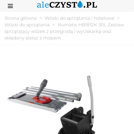
Strona główna
>
Wózki do sprzątania i hotelowe
>
Wózki do sprzątania
>
Numatic HB1812K 30L Zestaw
sprzątający wózek z przegrodą i wyciskarką oraz
składany stelaż z mopem