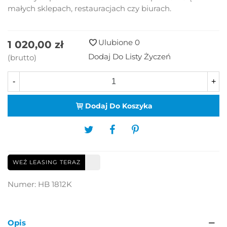
małych sklepach, restauracjach czy biurach.
Ulubione
0
1 020,00 zł
Dodaj Do Listy Życzeń
(brutto)
-
+
Dodaj Do Koszyka
WEŹ LEASING TERAZ
Numer:
HB 1812K
Opis