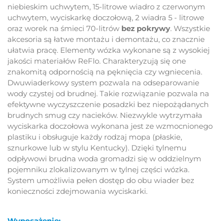
niebieskim uchwytem, 15-litrowe wiadro z czerwonym
uchwytem, wyciskarkę doczołową, 2 wiadra 5 - litrowe
oraz worek na śmieci 70-litrów
bez pokrywy
. Wszystkie
akcesoria są łatwe montażu i demontażu, co znacznie
ułatwia pracę. Elementy wózka wykonane są z wysokiej
jakości materiałów ReFlo. Charakteryzują się one
znakomitą odpornością na pęknięcia czy wgniecenia.
Dwuwiaderkowy system pozwala na odseparowanie
wody czystej od brudnej. Takie rozwiązanie pozwala na
efektywne wyczyszczenie posadzki bez niepożądanych
brudnych smug czy nacieków. Niezwykle wytrzymała
wyciskarka doczołowa wykonana jest ze wzmocnionego
plastiku i obsługuje każdy rodzaj mopa (płaskie,
sznurkowe lub w stylu Kentucky). Dzięki tylnemu
odpływowi brudna woda gromadzi się w oddzielnym
pojemniku zlokalizowanym w tylnej części wózka.
System umożliwia pełen dostęp do obu wiader bez
konieczności zdejmowania wyciskarki.
Wyposażenie: