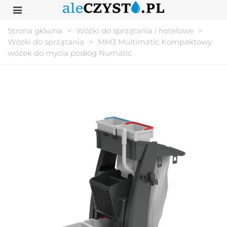
Strona główna
>
Wózki do sprzątania i hotelowe
>
Wózki do sprzątania
>
MM3 Multimatic Kompaktowy
wózek do mycia podłóg Numatic