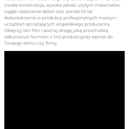
trwała konstrukcja, wysoka jakość użytych materiałów,
ciągłe ulepszanie detali oraz ponad 20 lat
doświadczenia w produkcji profesjonalnych maszyn i
urządzeń sprzątających angielskiego producenta.
Obejrzyj ten film i poznaj drogę jaką przechodzą
odkurzacze Numatic z linii produkcyjnej wprost do
Twojego domu czy firmy.