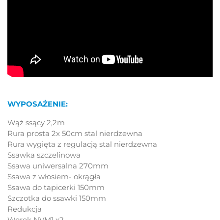
WYPOSAŻENIE:
Wąż ssący 2,2m
Rura prosta 2x 50cm stal nierdzewna
Rura wygięta z regulacją stal nierdzewna
Ssawka szczelinowa
Ssawa uniwersalna 270mm
Ssawa z włosiem- okrągła
Ssawa do tapicerki 150mm
Szczotka do ssawki 150mm
Redukcja
Worek NVM1 x2