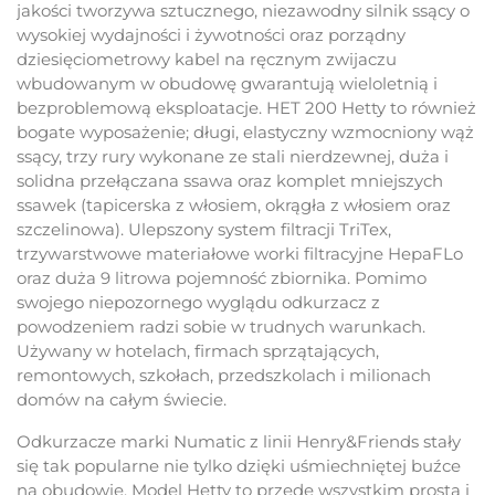
jakości tworzywa sztucznego, niezawodny silnik ssący o
wysokiej wydajności i żywotności oraz porządny
dziesięciometrowy kabel na ręcznym zwijaczu
wbudowanym w obudowę gwarantują wieloletnią i
bezproblemową eksploatacje. HET 200 Hetty to również
bogate wyposażenie; długi, elastyczny wzmocniony wąż
ssący, trzy rury wykonane ze stali nierdzewnej, duża i
solidna przełączana ssawa oraz komplet mniejszych
ssawek (tapicerska z włosiem, okrągła z włosiem oraz
szczelinowa). Ulepszony system filtracji TriTex,
trzywarstwowe materiałowe worki filtracyjne HepaFLo
oraz duża 9 litrowa pojemność zbiornika. Pomimo
swojego niepozornego wyglądu odkurzacz z
powodzeniem radzi sobie w trudnych warunkach.
Używany w hotelach, firmach sprzątających,
remontowych, szkołach, przedszkolach i milionach
domów na całym świecie.
Odkurzacze marki Numatic z linii Henry&Friends stały
się tak popularne nie tylko dzięki uśmiechniętej buźce
na obudowie. Model Hetty to przede wszystkim prosta i