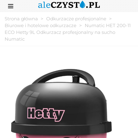
Strona główna
>
Odkurzacze profesjonalne
>
Biurowe i hotelowe odkurzacze
>
Numatic HET 200-11
ECO Hetty 9L Odkurzacz profesjonalny na sucho
Numatic