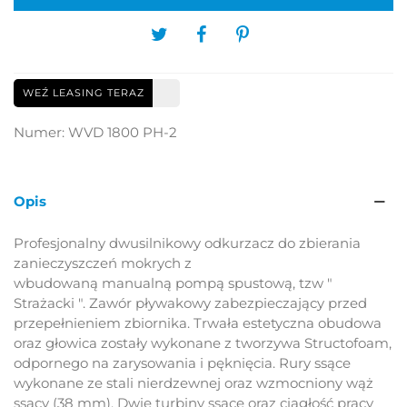
WEŹ LEASING TERAZ
Numer:
WVD 1800 PH-2
Opis
Profesjonalny dwusilnikowy odkurzacz do zbierania
zanieczyszczeń mokrych z
wbudowaną manualną pompą spustową, tzw "
Strażacki ". Zawór pływakowy zabezpieczający przed
przepełnieniem zbiornika. Trwała estetyczna obudowa
oraz głowica zostały wykonane z tworzywa Structofoam,
odpornego na zarysowania i pęknięcia. Rury ssące
wykonane ze stali nierdzewnej oraz wzmocniony wąż
ssący (38 mm).
Dwie turbiny ssące oraz ciągłość pracy