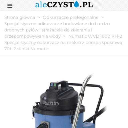
Strona główna
>
Odkurzacze profesjonalne
>
Specjalistyczne odkurzacze budowlane do bardzo
drobnych pyłów i strażackie do zbierania i
przepompowywania wody
>
Numatic WVD 1800 PH-2
Specjalistyczny odkurzacz na mokro z pompą spustową
70L 2 silniki Numatic