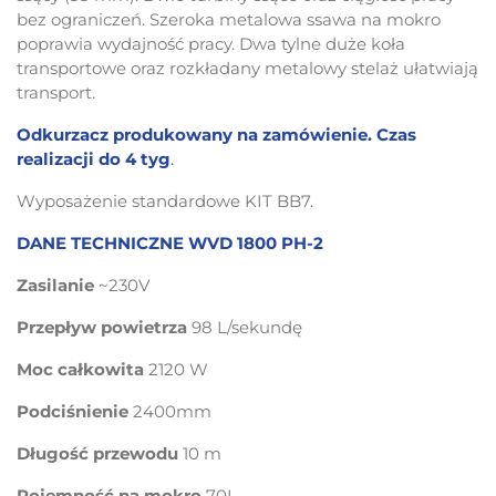
bez ograniczeń. Szeroka metalowa ssawa na mokro
poprawia wydajność pracy.
Dwa tylne duże koła
transportowe oraz rozkładany metalowy stelaż ułatwiają
transport.
Odkurzacz produkowany na zamówienie. Czas
realizacji do 4 tyg
.
Wyposażenie standardowe KIT BB7.
DANE TECHNICZNE WVD 1800 PH-2
Zasilanie
~230V
Przepływ powietrza
98 L/sekundę
Moc całkowita
2120 W
Podciśnienie
2400mm
Długość przewodu
10 m
Pojemność na mokro
70L