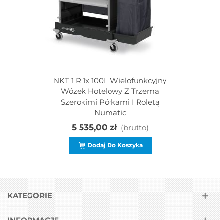
NKT 1 R 1x 100L Wielofunkcyjny
Wózek Hotelowy Z Trzema
Szerokimi Półkami I Roletą
Numatic
5 535,00 zł
(brutto)
Dodaj Do Koszyka
KATEGORIE
INFORMACJE