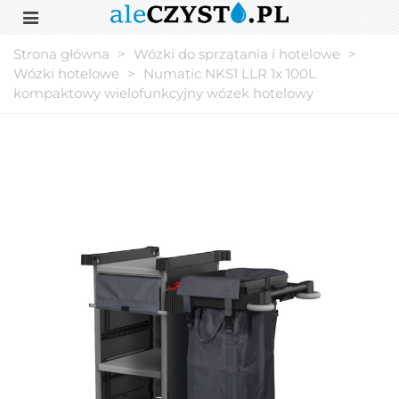
Strona główna
>
Wózki do sprzątania i hotelowe
>
Wózki hotelowe
>
Numatic NKS1 LLR 1x 100L
kompaktowy wielofunkcyjny wózek hotelowy