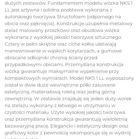
dużych zestawów. Fundamentem modelu wózka NKS 1
LL jest sztywna i solidna podstawa wykonana z
autorskiego tworzywa Structofoam (odpornego na
obicia oraz pęknięcia). Konstrukcje uzupełnia metalowy
stelaż malowany proszkowo oraz obudowa wózka
wykonana z wysokiej jakości tworzywa sztucznego.
Cztery w pełni skrętne oraz ciche kółka ułatwiają
manewrowanie w wąskich korytarzach, a gumowe
obracane odbojniki chronią ściany przed
przypadkowymi obiciami. Przemyślana konstrukcja
wózka gwarantuje maksymalne wypełnienie przy
kompaktowych wymiarach. Model NKS 1 LL wyposażony
został w dwie duże wewnętrzne półki zasuwane
estetyczną, materiałową roletą oraz jedną górną
zewnętrzną. W zestawie znajduję się jeden duży worek
na stelażu wykonany z łatwego w utrzymaniu w
czystości materiału. Użyte wysokiej jakości tworzywa
oraz przemyślana konstrukcja gwarantują wieloletnią
bezawaryjną pracę. Elegancki i estetyczny design oraz
grafitowy kolor z pewnością wkomponuje się w wystrój