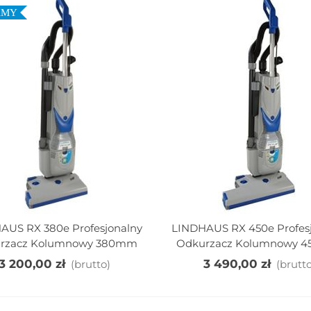
AMY
M4 Multimatic
NUMATIC MMB1616 /
ompaktowy Wózek Do
MMB1616K 2x16L
AUS RX 380e Profesjonalny
LINDHAUS RX 450e Profes
j Do Koszyka
Dodaj Do Koszyka
ycia Podłóg...
Kompaktowy...
rzacz Kolumnowy 380mm
Odkurzacz Kolumnowy 
 100,00 zł
(brutto)
710,00 zł
(brutto)
3 200,00 zł
3 490,00 zł
(brutto)
(brutto
M4 SRK21 ECO-Matic
Wózek Dwuwiaderkowy
rofesjonalny Wózek...
2x17L Ze Stelażem Na