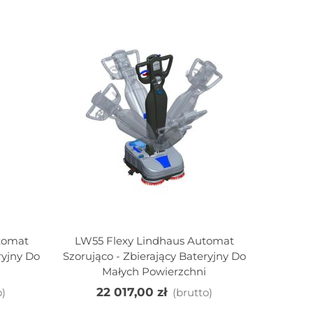
Zapachowy...
29,50 zł
(brutto)
PICCOMAT FS Silny
Środek Do
Doczyszczania...
37,00 zł
(brutto)
VOIGT VC176 NANO
GLASS / LEMON VC176L
Do...
50,96 zł
(brutto)
tomat
LW55 Flexy Lindhaus Automat
Dodaj Do Koszyka
ryjny Do
Szorująco - Zbierający Bateryjny Do
i
Małych Powierzchni
22 017,00 zł
o)
(brutto)