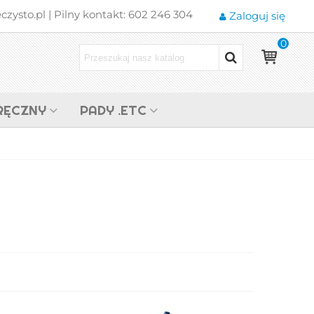
zysto.pl | Pilny kontakt: 602 246 304
Zaloguj się
0
RĘCZNY
PADY .ETC