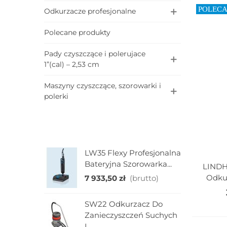
POLEC
Odkurzacze profesjonalne
Polecane produkty
Pady czyszczące i polerujace
1”(cal) – 2,53 cm
Maszyny czyszczące, szorowarki i
polerki
LW35 Flexy Profesjonalna
M
Bateryjna Szorowarka...
K
LINDH
Doda
M
Odku
7 933,50 zł
(brutto)
1
SW22 Odkurzacz Do
E
Zanieczyszczeń Suchych
P
I...