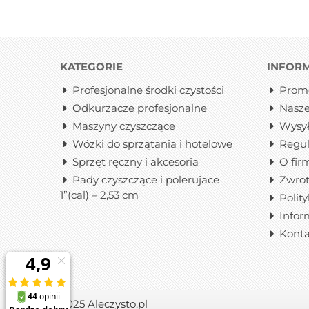
KATEGORIE
INFOR
Profesjonalne środki czystości
Prom
Odkurzacze profesjonalne
Nasze
Maszyny czyszczące
Wysy
Wózki do sprzątania i hotelowe
Regu
Sprzęt ręczny i akcesoria
O fir
Pady czyszczące i polerujace
Zwrot
1”(cal) – 2,53 cm
Polit
Infor
Konta
2025 Aleczysto.pl