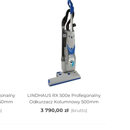
PRESTAN STAINLESS
STEEL 0.5L Środek Do
jonalny
LINDHAUS RX 500e Profesjonalny
Dodaj Do Koszyka
Mycia I...
450mm
Odkurzacz Kolumnowy 500mm
53,00 zł
(brutto)
3 790,00 zł
)
(brutto)
BLUE KLEEN
Uniwersalny Koncentrat