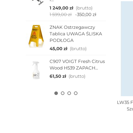
1
1 249,00 zł
(brutto)
1 599,00 zł
-350,00 zł
E
M
ZNAK Ostrzegawczy
W
Tablica UWAGA ŚLISKA
1
PODŁOGA
45,00 zł
(brutto)
W
P
C907 VOIGT Fresh Citrus
P
Wood H539 ZAPACH...
1
61,50 zł
(brutto)
LW35 F
Doda
Sz