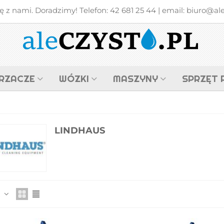
z nami. Doradzimy! Telefon: 42 681 25 44 | email: biuro@alec
RZACZE
WÓZKI
MASZYNY
SPRZĘT 
LINDHAUS
z