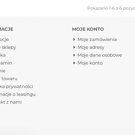
Pokazano
1
-6 z 6 pozyc
MACJE
MOJE KONTO
ocje
Moje zamówienia
 sklepy
Moje adresy
łka
Moje dane osobowe
lamin
Moje konto
mie
 towaru
yka prywatności
macje o leasingu
kt z nami