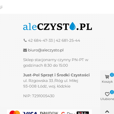
ji
42 684-47-33 | 42 681-25-44
biuro@aleczysto.pl
Sklep stacjonarny czynny PN-PT w
godzinach 8:30 do 15:00
Just-Pol Sprzęt i Środki Czystości
0
ul. Rzgowska 33 /Róg ul. Miłej
Koszyk
93-008 Łódź, woj. łódzkie
0
NIP: 7291005430
Ulubion