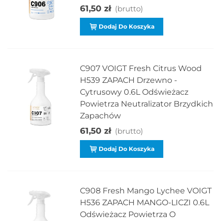
61,50 zł
(brutto)
Dodaj Do Koszyka
C907 VOIGT Fresh Citrus Wood
H539 ZAPACH Drzewno -
Cytrusowy 0.6L Odświeżacz
Powietrza Neutralizator Brzydkich
Zapachów
61,50 zł
(brutto)
Dodaj Do Koszyka
C908 Fresh Mango Lychee VOIGT
H536 ZAPACH MANGO-LICZI 0.6L
Odświeżacz Powietrza O