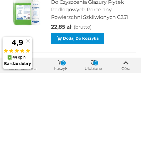
Do Czyszcenia Glazury Płytek
Podłogowych Porcelany
Powierzchni Szkliwionych C251
22,85 zł
(brutto)
Dodaj Do Koszyka
0
0
VOIGT VC241 NANO ORANGE
Lewa kolumna
Koszyk
Ulubione
Góra
Nowoczesny I Zapachowy Płyn
Do Bieżącego Mycia Podłóg I
Płytek C341
25,06 zł
(brutto)
Dodaj Do Koszyka
VOIGT VC241C NANO CHERRY