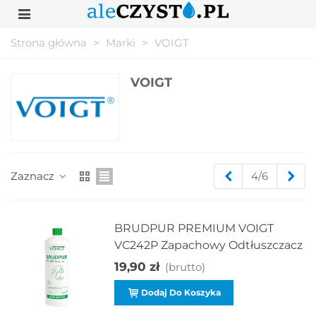
Strona główna
>
Marki
>
VOIGT
VOIGT
Poprzedni
Nas
Zaznacz
4/6
BRUDPUR PREMIUM VOIGT
VC242P Zapachowy Odtłuszczacz
19,90 zł
(brutto)
Dodaj Do Koszyka