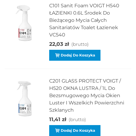
C101 Sanit Foam VOIGT H540
ŁAZIENKI 0.6L Środek Do
Bieżącego Mycia Całych
Sanitariatów Toalet Łazienek
VC540
22,03 zł
(brutto)
Dodaj Do Koszyka
C201 GLASS PROTECT VOIGT /
H520 OKNA LUSTRA / 1L Do
Bezsmugowego Mycia Okien
Luster I Wszelkich Powierzchni
Szklanych
11,41 zł
(brutto)
Dodaj Do Koszyka