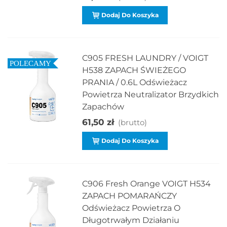
Dodaj Do Koszyka
C905 FRESH LAUNDRY / VOIGT
POLECAMY
H538 ZAPACH ŚWIEŻEGO
PRANIA / 0.6L Odświeżacz
Powietrza Neutralizator Brzydkich
Zapachów
61,50 zł
(brutto)
Dodaj Do Koszyka
C906 Fresh Orange VOIGT H534
ZAPACH POMARAŃCZY
Odświeżacz Powietrza O
Długotrwałym Działaniu