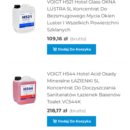
VOIGT H521 Hotel Glass OKNA
LUSTRA 5L Koncentrat Do
Bezsmugowego Mycia Okien
Luster I Wszelkich Powierzchni
Szklanych
109,16 zł
(brutto)
Dodaj Do Koszyka
VOIGT H544 Hotel Acid Osady
Mineralne ŁAZIENKI 5L
Koncentrat Do Doczyszczania
Sanitariatów Łazienek Basenów
Toalet VC544K
218,17 zł
(brutto)
Dodaj Do Koszyka