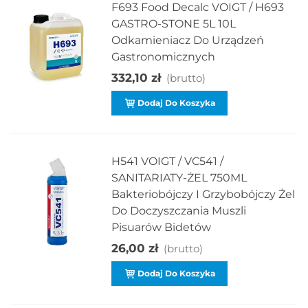
F693 Food Decalc VOIGT / H693
GASTRO-STONE 5L 10L
Odkamieniacz Do Urządzeń
Gastronomicznych
332,10 zł
(brutto)
Dodaj Do Koszyka
H541 VOIGT / VC541 /
SANITARIATY-ŻEL 750ML
Bakteriobójczy I Grzybobójczy Żel
Do Doczyszczania Muszli
Pisuarów Bidetów
26,00 zł
(brutto)
Dodaj Do Koszyka